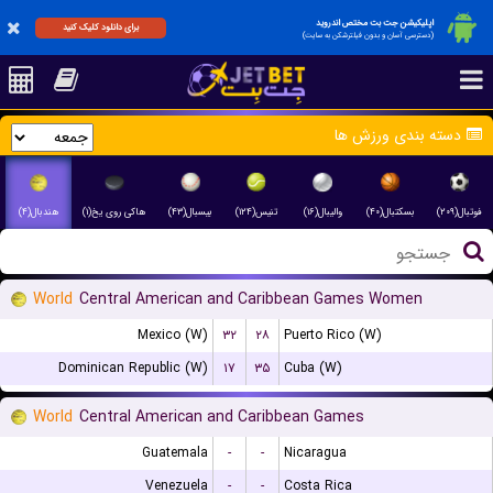
اپلیکیشن جت بت مختص اندروید
برای دانلود کلیک کنید
(دسترسی آسان و بدون فیلترشکن به سایت)
دسته بندی ورزش ها
فوتبال(۲۰۹)
بسکتبال(۴۰)
والیبال(۱۶)
تنیس(۱۲۴)
بیسبال(۴۳)
هاکی روی یخ(۱)
هندبال(۴)
World
Central American and Caribbean Games Women
Mexico (W)
۳۲
۲۸
Puerto Rico (W)
Dominican Republic (W)
۱۷
۳۵
Cuba (W)
World
Central American and Caribbean Games
Guatemala
-
-
Nicaragua
Venezuela
-
-
Costa Rica