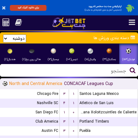
اپلیکیشن جت بت مختص اندروید
برای دانلود کلیک کنید
(دسترسی آسان و بدون فیلترشکن به سایت)
دسته بندی ورزش ها
فوتبال(۱۵۴)
بسکتبال(۳۹)
والیبال(۱۵)
تنیس(۱۰۶)
بیسبال(۱۳)
هاکی روی یخ(۷)
هندبال(۶)
North and Central America
CONCACAF Leagues Cup
Chicago Fire
۳
۱
Santos Laguna Mexico
Nashville SC
۴
۱
Atletico de San Luis
San Diego FC
۱
۰
Club Tijuana Xoloitzcuintles de Caliente
Club America
۳
۱
Portland Timbers
Austin FC
۳
۰
Puebla