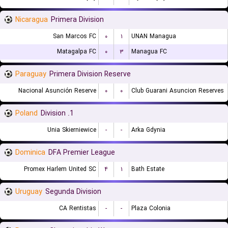
Nicaragua
Primera Division
San Marcos FC
۰
۱
UNAN Managua
Matagalpa FC
۰
۳
Managua FC
Paraguay
Primera Division Reserve
Nacional Asunción Reserve
۰
۰
Club Guarani Asuncion Reserves
Poland
1. Division
Unia Skierniewice
-
-
Arka Gdynia
Dominica
DFA Premier League
Promex Harlem United SC
۴
۱
Bath Estate
Uruguay
Segunda Division
CA Rentistas
-
-
Plaza Colonia