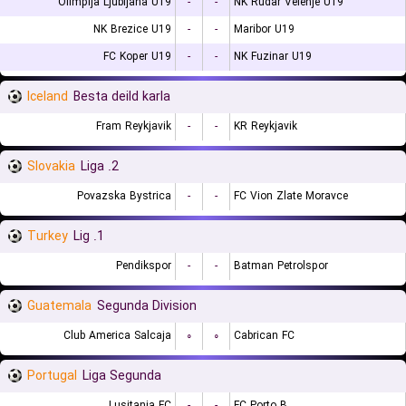
Olimpija Ljubljana U19
-
-
NK Rudar Velenje U19
NK Brezice U19
-
-
Maribor U19
FC Koper U19
-
-
NK Fuzinar U19
Iceland
Besta deild karla
Fram Reykjavik
-
-
KR Reykjavik
Slovakia
2. Liga
Povazska Bystrica
-
-
FC Vion Zlate Moravce
Turkey
1. Lig
Pendikspor
-
-
Batman Petrolspor
Guatemala
Segunda Division
Club America Salcaja
۰
۰
Cabrican FC
Portugal
Liga Segunda
Lusitania FC
-
-
FC Porto B