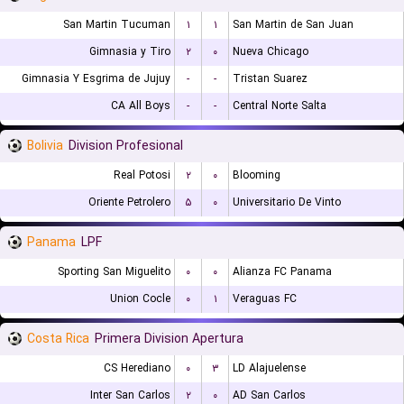
San Martin Tucuman
۱
۱
San Martin de San Juan
Gimnasia y Tiro
۲
۰
Nueva Chicago
Gimnasia Y Esgrima de Jujuy
-
-
Tristan Suarez
CA All Boys
-
-
Central Norte Salta
Bolivia
Division Profesional
Real Potosi
۲
۰
Blooming
Oriente Petrolero
۵
۰
Universitario De Vinto
Panama
LPF
Sporting San Miguelito
۰
۰
Alianza FC Panama
Union Cocle
۰
۱
Veraguas FC
Costa Rica
Primera Division Apertura
CS Herediano
۰
۳
LD Alajuelense
Inter San Carlos
۲
۰
AD San Carlos