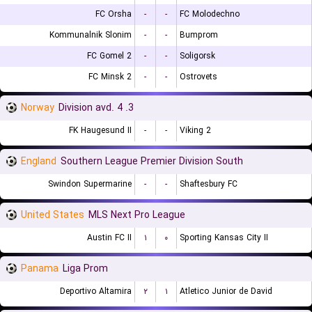
FC Orsha
-
-
FC Molodechno
Kommunalnik Slonim
-
-
Bumprom
FC Gomel 2
-
-
Soligorsk
FC Minsk 2
-
-
Ostrovets
Norway
3. Division avd. 4
FK Haugesund II
-
-
Viking 2
England
Southern League Premier Division South
Swindon Supermarine
-
-
Shaftesbury FC
United States
MLS Next Pro League
Austin FC II
۱
۰
Sporting Kansas City II
Panama
Liga Prom
Deportivo Altamira
۲
۱
Atletico Junior de David