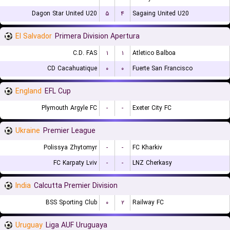
Dagon Star United U20
۵
۴
Sagaing United U20
El Salvador
Primera Division Apertura
C.D. FAS
۱
۱
Atletico Balboa
CD Cacahuatique
۰
۰
Fuerte San Francisco
England
EFL Cup
Plymouth Argyle FC
-
-
Exeter City FC
Ukraine
Premier League
Polissya Zhytomyr
-
-
FC Kharkiv
FC Karpaty Lviv
-
-
LNZ Cherkasy
India
Calcutta Premier Division
BSS Sporting Club
۰
۲
Railway FC
Uruguay
Liga AUF Uruguaya