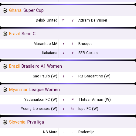
Ghana
Super Cup
Debibi United
۳
۲
Attram De Visser
Brazil
Serie C
Maranhao MA
۲
۱
Brusque
Itabaiana
۰
۲
SER Caxias
Brazil
Brasileiro A1 Women
Sao Paulo (W)
۱
۰
RB Bragantino (W)
Myanmar
League Women
Yadanarbon FC (W)
۰
۳
Thitsar Arman (W)
Young Lionesses (W)
۰
۱۰
Ispe FC (W)
Slovenia
Prva liga
NS Mura
-
-
Radomlje