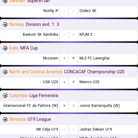
Sweden
Superettan
Norrby IF
-
-
Orebro SK
Norway
3. Division avd. 1
Baerum SK Sandvika
-
-
KFUM 2
India
MFA Cup
Mizoram
۱
۳
MLS FC Lawngtlai
North and Central America
CONCACAF Championship U20
USA U20
۰
۲
Mexico U20
Colombia
Liga Femenina
Internacional FC de Palmira (W)
۲
۱
Junior Barranquilla (W)
Slovenia
U19 League
NK Celje U19
-
-
Jadran Dekani U19