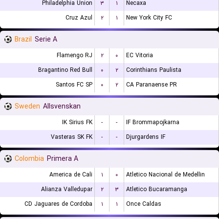
Philadelphia Union
۳
۱
Necaxa
Cruz Azul
۲
۱
New York City FC
Brazil
Serie A
Flamengo RJ
۲
۰
EC Vitoria
Bragantino Red Bull
۰
۲
Corinthians Paulista
Santos FC SP
۰
۲
CA Paranaense PR
Sweden
Allsvenskan
IK Sirius FK
-
-
IF Brommapojkarna
Vasteras SK FK
-
-
Djurgardens IF
Colombia
Primera A
America de Cali
۱
۰
Atletico Nacional de Medellin
Alianza Valledupar
۲
۳
Atletico Bucaramanga
CD Jaguares de Cordoba
۱
۱
Once Caldas