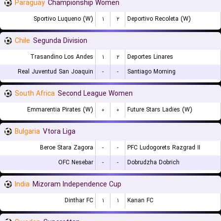
Paraguay
Championship Women
Sportivo Luqueno (W)
۱
۲
Deportivo Recoleta (W)
Chile
Segunda Division
Trasandino Los Andes
۱
۲
Deportes Linares
Real Juventud San Joaquin
-
-
Santiago Morning
South Africa
Second League Women
Emmarentia Pirates (W)
۰
۰
Future Stars Ladies (W)
Bulgaria
Vtora Liga
Beroe Stara Zagora
-
-
PFC Ludogorets Razgrad II
OFC Nesebar
-
-
Dobrudzha Dobrich
India
Mizoram Independence Cup
Dinthar FC
۱
۱
Kanan FC