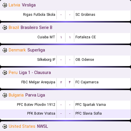
Latvia
Virsliga
Rigas Futbola Skola
-
-
SC Grobinas
Brazil
Brasileiro Serie B
Cuiaba MT
۱
۱
Fortaleza CE
Denmark
Superliga
Silkeborg IF
-
-
OB Odense
Peru
Liga 1 - Clausura
FBC Melgar Arequipa
۲
۴
FC Cajamarca
Bulgaria
Parva Liga
PFC Botev Plovdiv 1912
-
-
PFC Spartak Varna
PFK Botev Vratsa
-
-
PFC Slavia Sofia
United States
NWSL