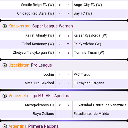
Seattle Reign FC (W)
۲
۲
Angel City FC (W)
Chicago Red Stars (W)
۰
۰
Bay FC (W)
Kazakhstan
Super League Women
Kairat Almaty (W)
۲
۱
Kaisar Kyzylorda (W)
Tobol Kostanay (W)
۰
۳
FK Kyzylzhar (W)
Zhetysu Taldykorgan (W)
۰
۱
Tomiris Turan (W)
Uzbekistan
Pro League
Lochin
-
-
PFC Terdu
Metallurg Bekobod
-
-
FC Yaypan Fergana
Venezuela
Liga FUTVE - Apertura
Metropolitanos FC
۲
۱
Universidad Central de Venezuela
Rayo Zuliano
-
-
Estudiantes de Mérida
Argentina
Primera Nacional