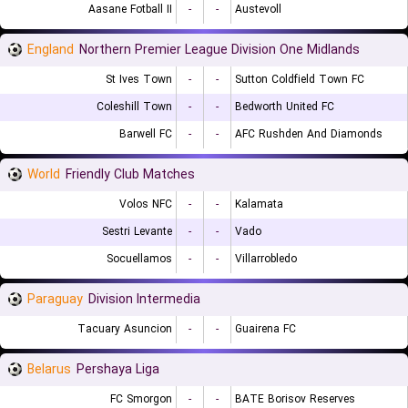
Aasane Fotball II
-
-
Austevoll
England
Northern Premier League Division One Midlands
St Ives Town
-
-
Sutton Coldfield Town FC
Coleshill Town
-
-
Bedworth United FC
Barwell FC
-
-
AFC Rushden And Diamonds
World
Friendly Club Matches
Volos NFC
-
-
Kalamata
Sestri Levante
-
-
Vado
Socuellamos
-
-
Villarrobledo
Paraguay
Division Intermedia
Tacuary Asuncion
-
-
Guairena FC
Belarus
Pershaya Liga
FC Smorgon
-
-
BATE Borisov Reserves