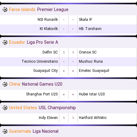
Faroe Islands
Premier League
NSI Runavík
-
-
Skala IF
KI Klaksvík
-
-
HB Torshavn
Ecuador
Liga Pro Serie A
Delfin SC
۱
۱
Orense SC
Tecnico Universitario
-
-
Mushuc Runa
Guayaquil City
۰
۰
Emelec Guayaquil
China
National Games U20
Shanghai Port U20
۰
۰
Hubei Istar U20
United States
USL Championship
Indy Eleven
۱
۱
Hartford Athletic
Guatemala
Liga Nacional