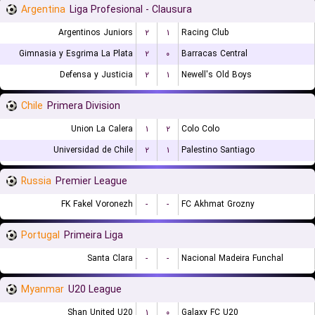
Argentina
Liga Profesional - Clausura
Argentinos Juniors
۲
۱
Racing Club
Gimnasia y Esgrima La Plata
۲
۰
Barracas Central
Defensa y Justicia
۲
۱
Newell's Old Boys
Chile
Primera Division
Union La Calera
۱
۲
Colo Colo
Universidad de Chile
۲
۱
Palestino Santiago
Russia
Premier League
FK Fakel Voronezh
-
-
FC Akhmat Grozny
Portugal
Primeira Liga
Santa Clara
-
-
Nacional Madeira Funchal
Myanmar
U20 League
Shan United U20
۱
۰
Galaxy FC U20