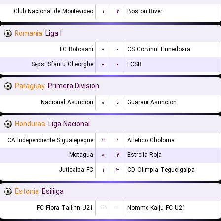
Club Nacional de Montevideo
۱
۲
Boston River
Romania
Liga I
FC Botosani
-
-
CS Corvinul Hunedoara
Sepsi Sfantu Gheorghe
-
-
FCSB
Paraguay
Primera Division
Nacional Asuncion
۰
۰
Guarani Asuncion
Honduras
Liga Nacional
CA Independiente Siguatepeque
۲
۱
Atletico Choloma
Motagua
۰
۲
Estrella Roja
Juticalpa FC
۱
۳
CD Olimpia Tegucigalpa
Estonia
Esiliiga
FC Flora Tallinn U21
-
-
Nomme Kalju FC U21