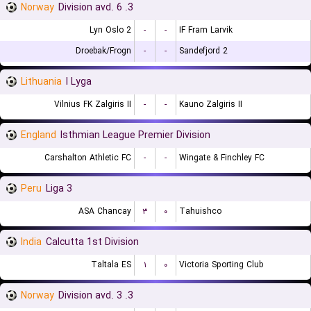
Norway
3. Division avd. 6
Lyn Oslo 2
-
-
IF Fram Larvik
Droebak/Frogn
-
-
Sandefjord 2
Lithuania
I Lyga
Vilnius FK Zalgiris II
-
-
Kauno Zalgiris II
England
Isthmian League Premier Division
Carshalton Athletic FC
-
-
Wingate & Finchley FC
Peru
Liga 3
ASA Chancay
۳
۰
Tahuishco
India
Calcutta 1st Division
Taltala ES
۱
۰
Victoria Sporting Club
Norway
3. Division avd. 3