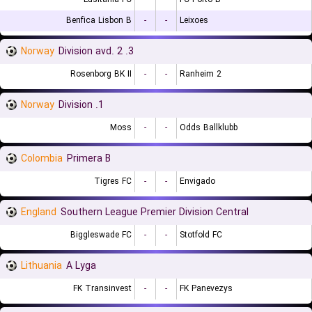
Benfica Lisbon B
-
-
Leixoes
Norway
3. Division avd. 2
Rosenborg BK II
-
-
Ranheim 2
Norway
1. Division
Moss
-
-
Odds Ballklubb
Colombia
Primera B
Tigres FC
-
-
Envigado
England
Southern League Premier Division Central
Biggleswade FC
-
-
Stotfold FC
Lithuania
A Lyga
FK Transinvest
-
-
FK Panevezys