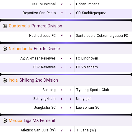
CSD Municipal
۲
۰
Coban Imperial
Deportivo San Pedro
۳
۰
CD Suchitepequez
Guatemala
Primera Division
Huehuetecos FC
۳
۰
Santa Lucia Cotzumalguapa FC
Netherlands
Eerste Divisie
AZ Alkmaar Reserves
-
-
FC Eindhoven
PSV Reserves
-
-
FC Volendam
India
Shillong 2nd Division
Sohiong
۱
۲
Tynring Sports Club
Sohryngkham
۲
۱
Umrynjah
Jongksha SC
۰
۲
Lawsohtun SC
Mexico
Liga MX Femenil
Atletico San Luis (W)
۲
۱
Tijuana (W)