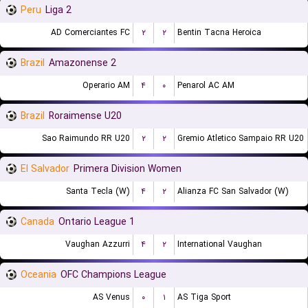
Peru
Liga 2
AD Comerciantes FC
۲
۲
Bentin Tacna Heroica
Brazil
Amazonense 2
Operario AM
۴
۰
Penarol AC AM
Brazil
Roraimense U20
Sao Raimundo RR U20
۲
۲
Gremio Atletico Sampaio RR U20
El Salvador
Primera Division Women
Santa Tecla (W)
۴
۲
Alianza FC San Salvador (W)
Canada
Ontario League 1
Vaughan Azzurri
۴
۲
International Vaughan
Oceania
OFC Champions League
AS Venus
۰
۱
AS Tiga Sport